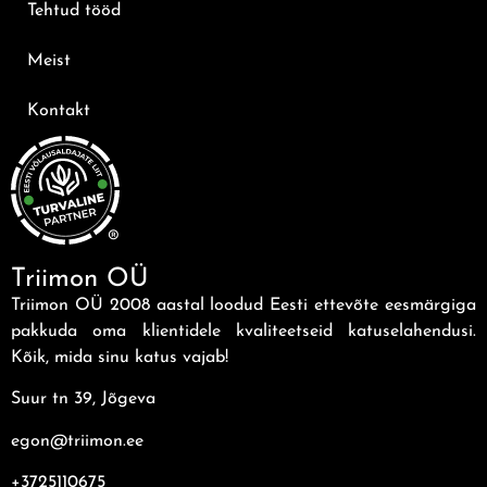
Tehtud tööd
Meist
Kontakt
®
Triimon OÜ
Triimon OÜ 2008 aastal loodud Eesti ettevõte eesmärgiga
pakkuda oma klientidele kvaliteetseid katuselahendusi.
Kõik, mida sinu katus vajab!
Suur tn 39, Jõgeva
egon@triimon.ee
+372
5110675