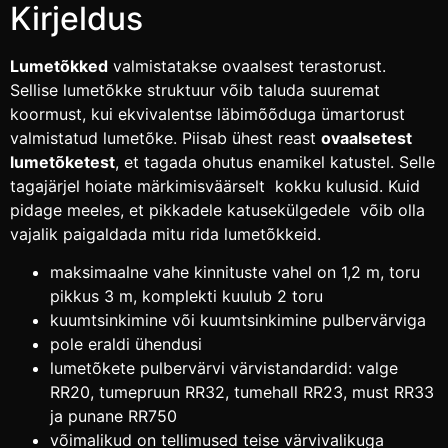
Kirjeldus
Lumetõkked
valmistatakse ovaalsest terastorust.
Sellise lumetõkke struktuur võib taluda suuremat
koormust, kui ekvivalentse läbimõõduga ümartorust
valmistatud lumetõke. Piisab ühest reast
ovaalsetest
lumetõketest
, et tagada ohutus enamikel katustel. Selle
tagajärjel hoiate märkimisväärselt kokku kulusid. Kuid
pidage meeles, et pikkadele katusekülgedele võib olla
vajalik paigaldada mitu rida lumetõkkeid.
maksimaalne vahe kinnituste vahel on 1,2 m, toru
pikkus 3 m, komplekti kuulub 2 toru
kuumtsinkimine või kuumtsinkimine pulbervärviga
pole eraldi ühendusi
lumetõkete pulbervärvi värvistandardid: valge
RR20, tumepruun RR32, tumehall RR23, must RR33
ja punane RR750
võimalikud on tellimused teise värvivalikuga