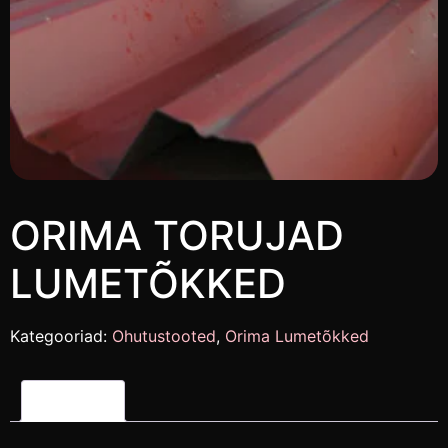
ORIMA TORUJAD
LUMETÕKKED
Kategooriad:
Ohutustooted
,
Orima Lumetõkked
Kirjeldus