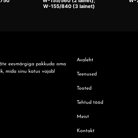
/750
W-155/560 (2 lainet);
W-
W-155/840 (3 lainet)
Avaleht
evõte eesmärgiga pakkuda oma
ik, mida sinu katus vajab!
Teenused
Tooted
Tehtud tööd
Meist
Kontakt