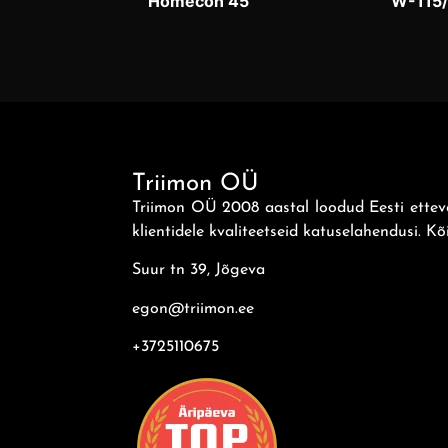
Homecon 45
W-115
Triimon OÜ
Triimon OÜ 2008 aastal loodud Eesti ett
klientidele kvaliteetseid katuselahendusi. Kõ
Suur tn 39, Jõgeva
egon@triimon.ee
+372
5110675